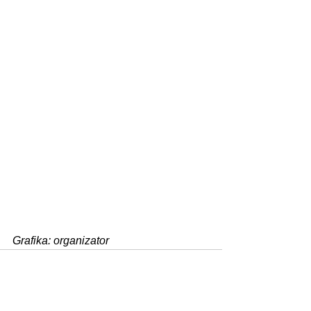
Grafika: organizator
Zobacz wszystkie
Ostatnie posty