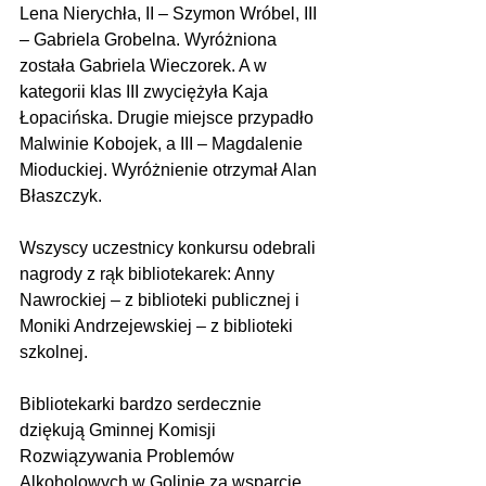
Lena Nierychła, II – Szymon Wróbel, III 
– Gabriela Grobelna. Wyróżniona 
została Gabriela Wieczorek. A w 
kategorii klas III zwyciężyła Kaja 
Łopacińska. Drugie miejsce przypadło 
Malwinie Kobojek, a III – Magdalenie 
Mioduckiej. Wyróżnienie otrzymał Alan 
Błaszczyk. 
Wszyscy uczestnicy konkursu odebrali 
nagrody z rąk bibliotekarek: Anny 
Nawrockiej – z biblioteki publicznej i 
Moniki Andrzejewskiej – z biblioteki 
szkolnej. 
Bibliotekarki bardzo serdecznie 
dziękują Gminnej Komisji 
Rozwiązywania Problemów 
Alkoholowych w Golinie za wsparcie 