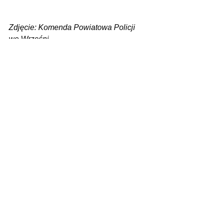
Zdjęcie: Komenda Powiatowa Policji 
we Wrześni
Zobacz wszystkie
Ostatnie posty