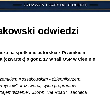
kowski odwiedzi
asza na spotkanie autorskie z Przemkiem 
 (czwartek) o godz. 17 w sali OSP w Cieninie 
rzemkiem Kossakowskim - dziennikarzem, 
 zmysłów” oraz twórcą cyklu programów 
„Wtajemniczenie”, „Down The Road”
 - zachęca 