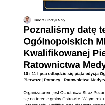
Hubert Graczyk
5 sty
Poznaliśmy datę t
Ogólnopolskich M
Kwalifikowanej Pi
Ratownictwa Med
10 i 11 lipca odbędzie się piąta edycja 
Pierwszej Pomocy i Ratownictwa Medyc
Organizatorem jest Ochotnicza Straż Poża
się na terenie gminy Ostrowite. W tym rok