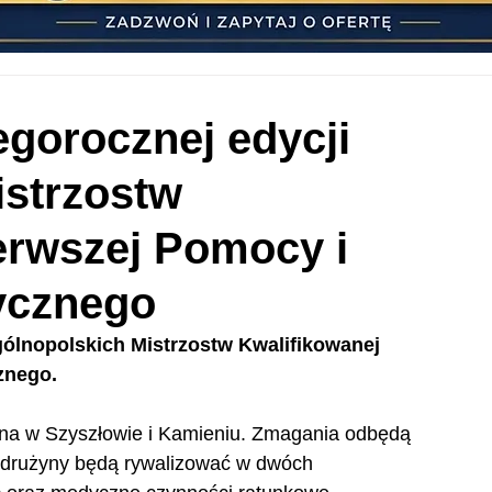
egorocznej edycji
istrzostw
erwszej Pomocy i
ycznego
Ogólnopolskich Mistrzostw Kwalifikowanej 
znego.
rna w Szyszłowie i Kamieniu. Zmagania odbędą 
u drużyny będą rywalizować w dwóch 