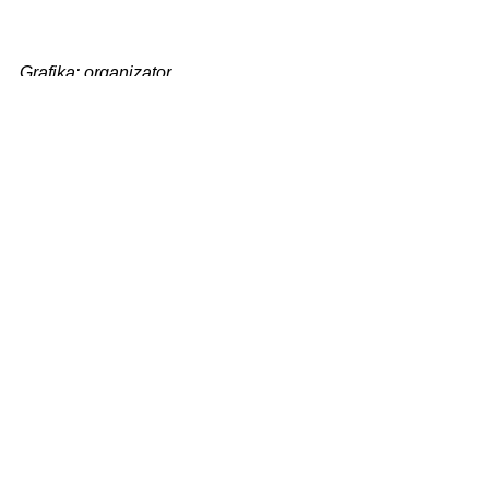
Grafika: organizator
Zobacz wszystkie
Ostatnie posty