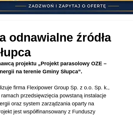
na odnawialne źródła
Słupca
wcą projektu „Projekt parasolowy OZE – 
nergii na terenie Gminy Słupca”.
izuje firma Flexipower Group Sp. z o.o. Sp. k., 
ramach przedsięwzięcia powstaną instalacje 
rgii oraz system zarządzania oparty na 
rojekt jest współfinansowany z Funduszy 