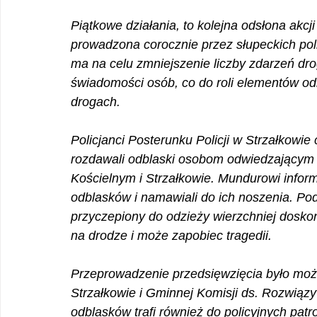
Piątkowe działania, to kolejna odsłona akcji
prowadzona corocznie przez słupeckich poli
ma na celu zmniejszenie liczby zdarzeń dr
świadomości osób, co do roli elementów o
drogach. 
Policjanci Posterunku Policji w Strzałkowi
rozdawali odblaski osobom odwiedzającym g
Kościelnym i Strzałkowie. Mundurowi infor
odblasków i namawiali do ich noszenia. Podk
przyczepiony do odzieży wierzchniej dosko
na drodze i może zapobiec tragedii.
Przeprowadzenie przedsięwzięcia było moż
Strzałkowie i Gminnej Komisji ds. Rozwią
odblasków trafi również do policyjnych patr