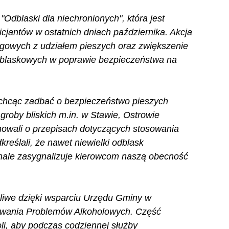
 "Odblaski dla niechronionych", która jest 
cjantów w ostatnich dniach października. Akcja 
ogowych z udziałem pieszych oraz zwiększenie 
dblaskowych w poprawie bezpieczeństwa na 
e chcąc zadbać o bezpieczeństwo pieszych 
roby bliskich m.in. w Stawie, Ostrowie 
mowali o przepisach dotyczących stosowania 
reślali, że nawet niewielki odblask 
nale zasygnalizuje kierowcom naszą obecność 
liwe dzięki wsparciu Urzędu Gminy w 
zywania Problemów Alkoholowych. Część 
oli, aby podczas codziennej służby 