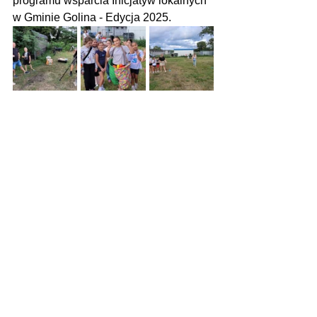
programu wsparcia Inicjatyw lokalnych 
w Gminie Golina - Edycja 2025.
Zdjęcia: Osiedle Wschód w Golinie