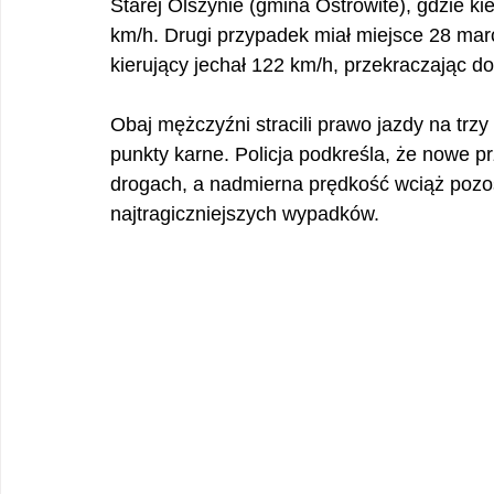
Starej Olszynie (gmina Ostrowite), gdzie k
km/h. Drugi przypadek miał miejsce 28 mar
kierujący jechał 122 km/h, przekraczając 
Obaj mężczyźni stracili prawo jazdy na trz
punkty karne. Policja podkreśla, że nowe 
drogach, a nadmierna prędkość wciąż pozos
najtragiczniejszych wypadków.