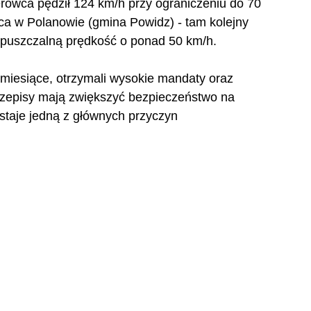
ierowca pędził 124 km/h przy ograniczeniu do 70 
ca w Polanowie (gmina Powidz) - tam kolejny 
dopuszczalną prędkość o ponad 50 km/h.
y miesiące, otrzymali wysokie mandaty oraz 
przepisy mają zwiększyć bezpieczeństwo na 
taje jedną z głównych przyczyn 