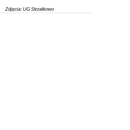
Zdjęcia: UG Strzałkowo
Zobacz wszystkie
Ostatnie posty