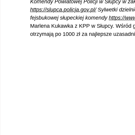
Komendy Powiatowej Policji w Słupcy w zak
https://slupca.policja.gov.pl/
 Sylwetki dziel
fejsbukowej słupeckiej komendy 
https://ww
Marlena Kukawka z KPP w Słupcy. Wśród gł
otrzymają po 1000 zł za najlepsze uzasadnie