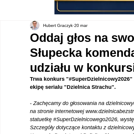
Hubert Graczyk
20 mar
Oddaj głos na swo
Słupecka komenda
udziału w konkurs
Trwa konkurs "#SuperDzielnicowy2026" o
ekipę serialu "Dzielnica Strachu".
- 
Zachęcamy do głosowania na dzielnicowy
na stronie internetowej 
www.dzielnicabezstr
statuetkę 
#SuperDzielnicowego2026
, wyst
Szczegóły dotyczące kontaktu z dzielnicow