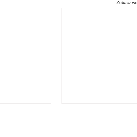
Zobacz ws
O NAS
POLITYKA PRYWATNOŚCI
© 2026 Echo Słupcy