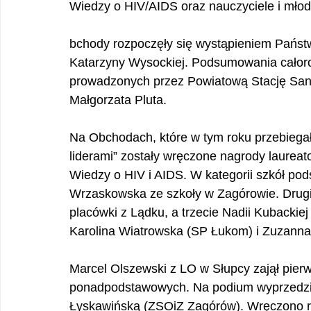
Wiedzy o HIV/AIDS oraz nauczyciele i młod
bchody rozpoczęły się wystąpieniem Pańs
Katarzyny Wysockiej. Podsumowania całoroc
prowadzonych przez Powiatową Stację Sani
Małgorzata Pluta.
Na Obchodach, które w tym roku przebiega
liderami” zostały wręczone nagrody laurea
Wiedzy o HIV i AIDS. W kategorii szkół po
Wrzaskowska ze szkoły w Zagórowie. Drugie
placówki z Lądku, a trzecie Nadii Kubackiej
Karolina Wiatrowska (SP Łukom) i Zuzann
Marcel Olszewski z LO w Słupcy zajął pierw
ponadpodstawowych. Na podium wyprzedził 
Łyskawińską (ZSOiZ Zagórów). Wręczono r