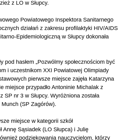
zież z LO w Słupcy.
twowego Powiatowego Inspektora Sanitarnego 
znych działań z zakresu profilaktyki HIV/AIDS 
tarno-Epidemiologiczną w Słupcy dokonała 
ły pod hasłem „Pozwólmy społecznościom być 
tom i uczestnikom XXI Powiatowej Olimpiady 
dstawowych pierwsze miejsce zajęła Katarzyna 
 miejsce przypadło Antoninie Michalak z 
 z SP nr 3 w Słupcy. Wyróżniona została 
a Munch (SP Zagórów).
sze miejsce w kategorii szkół 
Annę Sąsiadek (LO Słupca) i Julię 
ównież podziękowania nauczycielom, którzy 