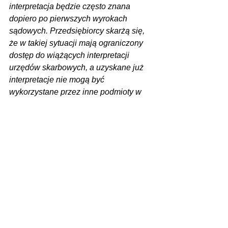
interpretacja będzie często znana 
dopiero po pierwszych wyrokach 
sądowych. Przedsiębiorcy skarżą się, 
że w takiej sytuacji mają ograniczony 
dostęp do wiążących interpretacji 
urzędów skarbowych, a uzyskane już 
interpretacje nie mogą być 
wykorzystane przez inne podmioty w 
podobnej sytuacji.
O tych i innych problemach mogliśmy 
usłyszeć od przedsiębiorców w ramach 
spotkań z cyklu Stabilna Gospodarka. 
Dlatego wiemy jak zmienić ten stan i 
zacząć przywracać normalność w 
małych i średnich krajowych 
przedsiębiorstwach 
- powiedziała na 
konferencji Agnieszka Łechtańska, 
koordynatorka Polski 2050 Szymona 