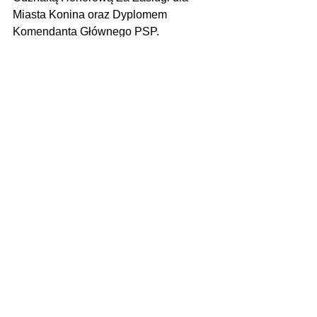
Miasta Konina oraz Dyplomem 
Komendanta Głównego PSP.
Zdjęcie: bryg. Lucyna Rudzińska
Zobacz wszystkie
Ostatnie posty