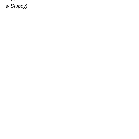
w Słupcy)
Zobacz wszystkie
Ostatnie posty