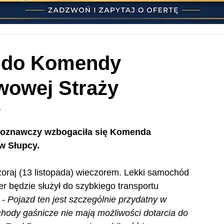
ł do Komendy
wowej Straży
y
poznawczy wzbogaciła się Komenda 
w Słupcy.
zoraj (13 listopada) wieczorem. Lekki samochód 
 będzie służył do szybkiego transportu 
- 
Pojazd ten jest szczególnie przydatny w 
hody gaśnicze nie mają możliwości dotarcia do 