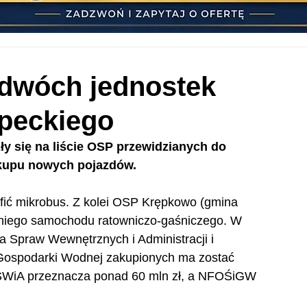
 dwóch jednostek
upeckiego
ły się na liście OSP przewidzianych do 
kupu nowych pojazdów.
ić mikrobus. Z kolei OSP Krępkowo (gmina 
dniego samochodu ratowniczo-gaśniczego. W 
wa Spraw Wewnętrznych i Administracji i 
ospodarki Wodnej zakupionych ma zostać 
MSWiA przeznacza ponad 60 mln zł, a NFOŚiGW 