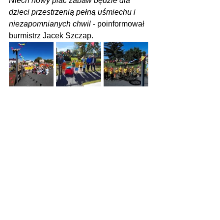
Niech nowy plac zabaw będzie dla 
dzieci przestrzenią pełną uśmiechu i 
niezapomnianych chwil 
- poinformował 
burmistrz Jacek Szczap.
Zdjęcia: Urząd Miasta w Słupcy
Zobacz wszystkie
Ostatnie posty