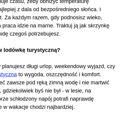
ebuje czasu, żeby obniżyć temperaturę 
ajlepiej z dala od bezpośredniego słońca. I 
nut. Za każdym razem, gdy podnosisz wieko, 
a praca idzie na marne. Traktuj ją jak skrzynkę 
awdę czegoś potrzebujesz.
w lodówkę turystyczną?
 planujesz długi urlop, weekendowy wyjazd, czy 
styczna
 to wygoda, oszczędność i komfort. 
eć zawsze pod ręką zimną wodę i nie martwić 
, gdziekolwiek byś nie był - w lesie, na 
rze schłodzony napój potrafi naprawdę 
e w wakacje chodzi najbardziej.