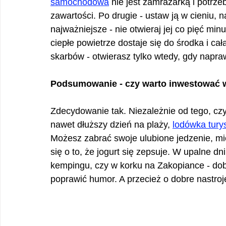
samochodowa
 nie jest zamrażarką i potrz
zawartości. Po drugie - ustaw ją w cieniu, n
najważniejsze - nie otwieraj jej co pięć mi
ciepłe powietrze dostaje się do środka i cał
skarbów - otwierasz tylko wtedy, gdy napr
Podsumowanie - czy warto inwestować 
Zdecydowanie tak. Niezależnie od tego, czy
nawet dłuższy dzień na plaży, 
lodówka tury
Możesz zabrać swoje ulubione jedzenie, mi
się o to, że jogurt się zepsuje. W upalne dni
kempingu, czy w korku na Zakopiance - dob
poprawić humor. A przecież o dobre nastroj