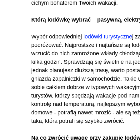
cichym bohaterem Twoich wakacji.
Którą lodówkę wybrać – pasywną, elekt
Wybór odpowiedniej 
lodówki turystyczne
j z
podróżować. Najprostsze i najtańsze są lod
wrzucić do nich zamrożone wkłady chłodząc
kilka godzin. Sprawdzają się świetnie na je
jednak planujesz dłuższą trasę, warto post
gniazda zapalniczki w samochodzie. Takie u
sobie całkiem dobrze w typowych wakacyjn
turystów, którzy spędzają wakacje pod nam
kontrolę nad temperaturą, najlepszym wybo
domowe - potrafią nawet mrozić - ale są też
taka, która potrafi się szybko zwrócić.
Na co zwrócić uwagę przy zakupie lodów