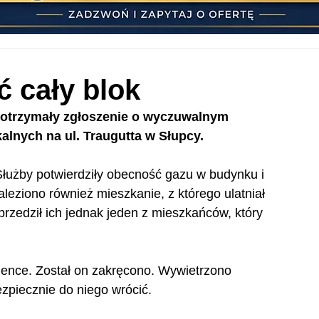
 cały blok
0 otrzymały zgłoszenie o wyczuwalnym 
lnych na ul. Traugutta w Słupcy.
. Służby potwierdziły obecność gazu w budynku i 
eziono również mieszkanie, z którego ulatniał 
przedził ich jednak jeden z mieszkańców, który 
hence. Został on zakręcono. Wywietrzono 
ezpiecznie do niego wrócić.