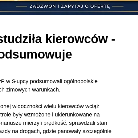
studziła kierowców -
 podsumowuje
PP w Słupcy podsumowali ogólnopolskie 
ych zimowych warunkach. 
onej widoczności wielu kierowców wciąż 
ntrole były wzmożone i ukierunkowane na 
ariusze mierzyli prędkość, sprawdzali stan 
jazdy na drogach, gdzie panowały szczególnie 