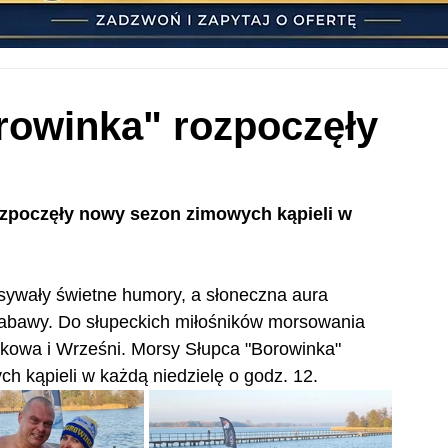
rowinka" rozpoczęły
ozpoczęły nowy sezon zimowych kąpieli w 
sywały świetne humory, a słoneczna aura 
zabawy. Do słupeckich miłośników morsowania 
itkowa i Wrześni. Morsy Słupca "Borowinka" 
h kąpieli w każdą niedzielę o godz. 12.