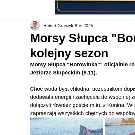
Hubert Graczyk
8 lis 2025
Morsy Słupca "Bo
kolejny sezon
Morsy Słupca "Borowinka”" oficjalnie r
Jeziorze Słupeckim (8.11). 
Choć woda była chłodna, uczestnikom dopi
dodawała energii i zachęcała do wspólnej 
dołączyli również goście m.in. z Konina, W
zapraszają wszystkich chętnych do wspólnyc