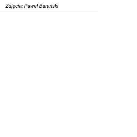
Zdjęcia: Paweł Barański
Zobacz wszystkie
Ostatnie posty