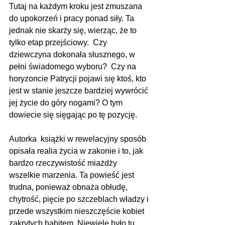
Tutaj na każdym kroku jest zmuszana 
do upokorzeń i pracy ponad siły. Ta 
jednak nie skarży się, wierząc, że to 
tylko etap przejściowy.  Czy 
dziewczyna dokonała słusznego, w 
pełni świadomego wyboru?  Czy na 
horyzoncie Patrycji pojawi się ktoś, kto 
jest w stanie jeszcze bardziej wywrócić 
jej życie do góry nogami? O tym 
dowiecie się sięgając po tę pozycję. 
Autorka  książki w rewelacyjny sposób 
opisała realia życia w zakonie i to, jak 
bardzo rzeczywistość miażdży 
wszelkie marzenia. Ta powieść jest 
trudna, ponieważ obnaża obłudę, 
chytrość, pięcie po szczeblach władzy i 
przede wszystkim nieszczęście kobiet 
zakrytych habitem. Niewiele było tu 