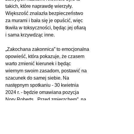
takich, które naprawdę wierzyły. 
Większość znalazła bezpieczeństwo 
za murami i bała się je opuścić, więc 
tkwiła w toksyczności, będąc jej ofiarą 
i sama krzywdząc inne.
„Zakochana zakonnica” to emocjonalna 
opowieść, która pokazuje, że czasem 
warto zmienić kierunek i będąc 
wiernym swoim zasadom, postawić na 
szacunek do samej siebie.
 Na
następnym spotkaniu - 30 kwietnia 
2024 r. - będzie omawiana pozycja 
Nory Roberts  „Przed zmierzchem”, na 
które serdecznie zapraszamy.
Anna Nawrocka