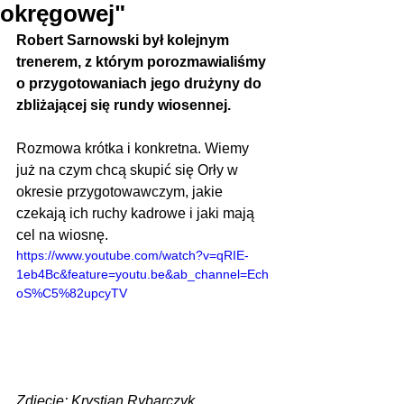
okręgowej"
Robert Sarnowski był kolejnym 
trenerem, z którym porozmawialiśmy 
o przygotowaniach jego drużyny do 
zbliżającej się rundy wiosennej.
Rozmowa krótka i konkretna. Wiemy 
już na czym chcą skupić się Orły w 
okresie przygotowawczym, jakie 
czekają ich ruchy kadrowe i jaki mają 
cel na wiosnę.
https://www.youtube.com/watch?v=qRIE-
1eb4Bc&feature=youtu.be&ab_channel=Ech
oS%C5%82upcyTV
Zdjęcie: Krystian Rybarczyk