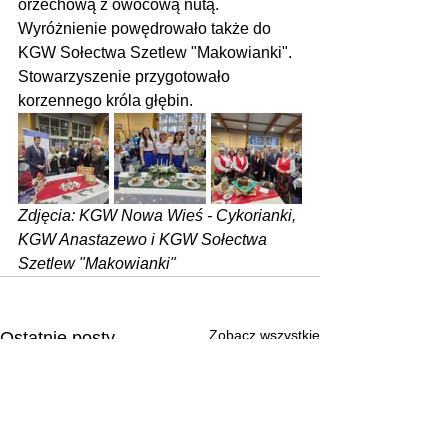
orzechową z owocową nutą. 
Wyróżnienie powędrowało także do 
KGW Sołectwa Szetlew "Makowianki". 
Stowarzyszenie przygotowało 
korzennego króla głębin.
Zdjęcia: KGW Nowa Wieś - Cykorianki, 
KGW Anastazewo i KGW Sołectwa 
Szetlew "Makowianki"
Zobacz wszystkie
Ostatnie posty