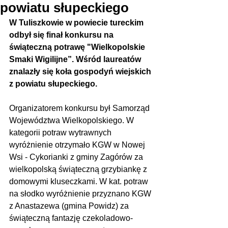
powiatu słupeckiego
W Tuliszkowie w powiecie tureckim 
odbył się finał konkursu na 
świąteczną potrawę "Wielkopolskie 
Smaki Wigilijne”. Wśród laureatów 
znalazły się koła gospodyń wiejskich 
z powiatu słupeckiego.
Organizatorem konkursu był Samorząd 
Województwa Wielkopolskiego. W 
kategorii potraw wytrawnych 
wyróżnienie otrzymało KGW w Nowej 
Wsi - Cykorianki z gminy Zagórów za 
wielkopolską świąteczną grzybiankę z 
domowymi kluseczkami. W kat. potraw 
na słodko wyróżnienie przyznano KGW 
z Anastazewa (gmina Powidz) za 
świąteczną fantazję czekoladowo-