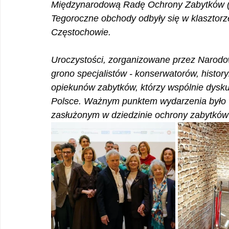
Międzynarodową Radę Ochrony Zabytków (I
Tegoroczne obchody odbyły się w klasztorz
Częstochowie. 
Uroczystości, zorganizowane przez Narodow
grono specjalistów - konserwatorów, histor
opiekunów zabytków, którzy wspólnie dyskut
Polsce. Ważnym punktem wydarzenia było 
zasłużonym w dziedzinie ochrony zabytków