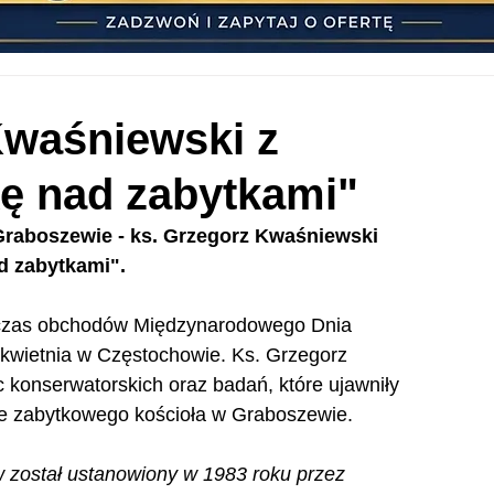
Kwaśniewski z
ę nad zabytkami"
Graboszewie - ks. Grzegorz Kwaśniewski 
d zabytkami".
dczas obchodów Międzynarodowego Dnia 
 kwietnia w Częstochowie. Ks. Grzegorz 
c konserwatorskich oraz badań, które ujawniły 
zne zabytkowego kościoła w Graboszewie.
został ustanowiony w 1983 roku przez 