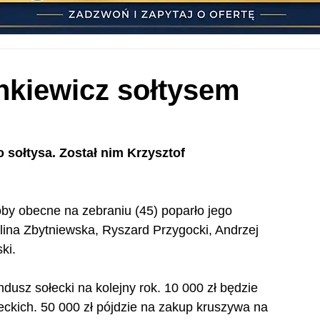
nkiewicz sołtysem
sołtysa. Został nim Krzysztof 
by obecne na zebraniu (45) poparło jego 
olina Zbytniewska, Ryszard Przygocki, Andrzej 
ki.
usz sołecki na kolejny rok. 10 000 zł będzie 
ckich. 50 000 zł pójdzie na zakup kruszywa na 