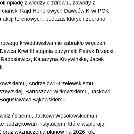
olimpiadę z wiedzy o zdrowiu, zawody z 
arciański Rajd Honorowych Dawców Krwi PCK 
 akcji terenowych, podczas których zebrano 
owego krwiodawstwa nie zabrakło wręczeni 
ca Krwi III stopnia otrzymali: Patryk Brzęcki, 
 Radosiewicz, Katarzyna Krzywińska, Jacek 
k. 
kowskiemu, Andrzejowi Grzelewskiemu, 
zewskiej, Bartoszowi Witkowskiemu, Jackowi 
 Bogusławowi Bąkowskiemu. 
widzińskiemu, Jackowi Wesołowskiemu i 
e podziękowań instytucjom, które wspierają 
K oraz wyznaczenia planów na 2026 rok.