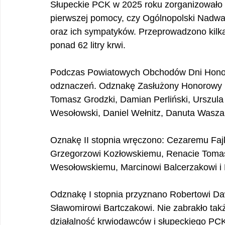
Słupeckie PCK w 2025 roku zorganizowało 
pierwszej pomocy, czy Ogólnopolski Nadw
oraz ich sympatyków. Przeprowadzono kilka
ponad 62 litry krwi.
Podczas Powiatowych Obchodów Dni Honor
odznaczeń. Odznakę Zasłużony Honorowy Daw
Tomasz Grodzki, Damian Perliński, Urszula
Wesołowski, Daniel Wełnitz, Danuta Wasza
Oznakę II stopnia wręczono: Cezaremu Faj
Grzegorzowi Kozłowskiemu, Renacie Tomas
Wesołowskiemu, Marcinowi Balcerzakowi i
Odznakę I stopnia przyznano Robertowi Da
Sławomirowi Bartczakowi. Nie zabrakło takż
działalność krwiodawców i słupeckiego PC