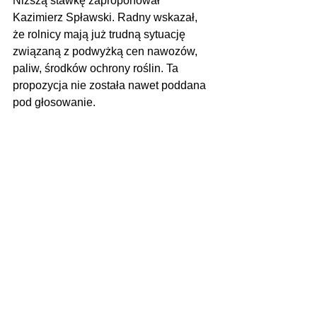
Niższą stawkę zaproponował 
Kazimierz Spławski. Radny wskazał, 
że rolnicy mają już trudną sytuację 
związaną z podwyżką cen nawozów, 
paliw, środków ochrony roślin. Ta 
propozycja nie została nawet poddana 
pod głosowanie.
Zdjęcie z archiwum
Zobacz wszystkie
Ostatnie posty