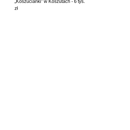
„Koszucianki” w Koszutach - 6 tys. 
zł
Koło Gospodyń Wiejskich 
Mieczownica - 5,9 tys. zł
Koło Gospodyń Wiejskich 
Skarbowianki w Skarboszewie - 3 
tys. zł.
Zdjęcie poglądowe