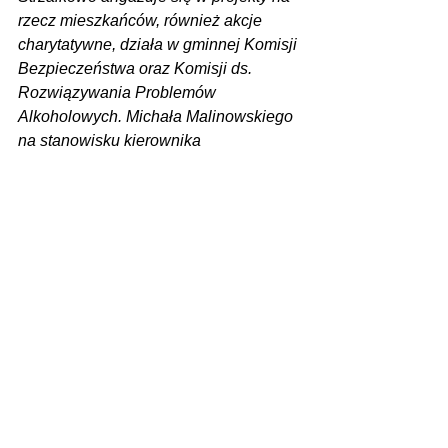
rzecz mieszkańców, również akcje 
charytatywne, działa w gminnej Komisji 
Bezpieczeństwa oraz Komisji ds. 
Rozwiązywania Problemów 
Alkoholowych. Michała Malinowskiego 
na stanowisku kierownika 
strzałkowskiej komórki policji zastąpi 
st.asp. Krzysztof Marciniak
 - 
poinformowała Komenda Powiatowa 
Policji w Słupcy.
Zdjęcia: KPP Słupca
Zobacz wszystkie
Ostatnie posty