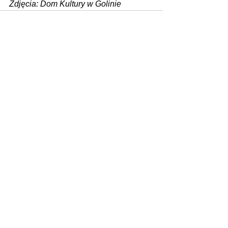
Zdjęcia: Dom Kultury w Golinie
Zobacz wszystkie
Ostatnie posty