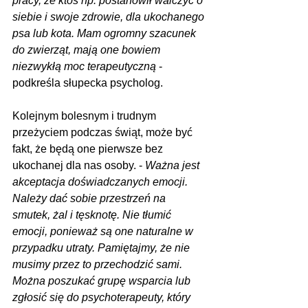
pracy, że ktoś np. postanowił walczyć o 
siebie i swoje zdrowie, dla ukochanego 
psa lub kota. Mam ogromny szacunek 
do zwierząt, mają one bowiem 
niezwykłą moc terapeutyczną
 - 
podkreśla słupecka psycholog.
Kolejnym bolesnym i trudnym 
przeżyciem podczas świąt, może być 
fakt, że będą one pierwsze bez 
ukochanej dla nas osoby. - 
Ważna jest 
akceptacja doświadczanych emocji. 
Należy dać sobie przestrzeń na 
smutek, żal i tęsknotę. Nie tłumić 
emocji, ponieważ są one naturalne w 
przypadku utraty. Pamiętajmy, że nie 
musimy przez to przechodzić sami. 
Można poszukać grupę wsparcia lub 
zgłosić się do psychoterapeuty, który 