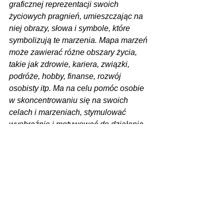
graficznej reprezentacji swoich 
życiowych pragnień, umieszczając na 
niej obrazy, słowa i symbole, które 
symbolizują te marzenia. Mapa marzeń 
może zawierać różne obszary życia, 
takie jak zdrowie, kariera, związki, 
podróże, hobby, finanse, rozwój 
osobisty itp. Ma na celu pomóc osobie 
w skoncentrowaniu się na swoich 
celach i marzeniach, stymulować 
wyobraźnię i motywować do działania. 
Mapa marzeń jest często tworzona przy 
użyciu kolażu z wycinków z 
magazynów, czasopism, fotografii, a 
także dodawaniem własnych obrazów i 
notatek. Ważne jest regularne 
przeglądanie mapy marzeń, aby 
utrzymać ją w świadomości i dążyć do 
realizacji swoich marzeń. Nie 