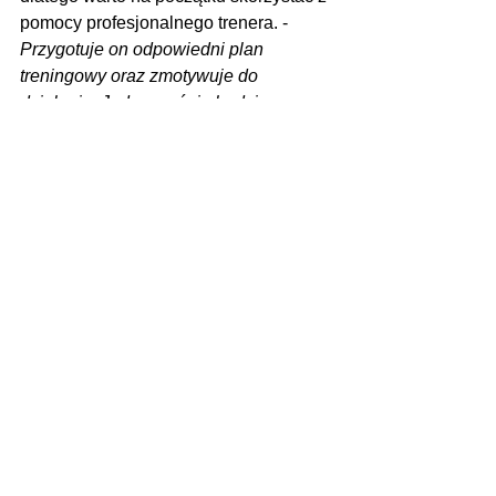
pomocy profesjonalnego trenera. - 
Przygotuje on odpowiedni plan 
treningowy oraz zmotywuje do 
działania. Jednocześnie będzie 
pilnować, aby trening rozwijał się 
stopniowo bez nadmiernego 
przeciążenia. Łatwo się bowiem 
zniechęcić, a nam chodzi o długotrwałe 
efekty! W pewnym momencie trening 
przestaje być wyzwaniem, a staje się 
przyjemnością i radością. Jest 
codzienną rutyną, elementem 
wpisanym w cotygodniowy grafik zajęć. 
Trzeba się jedynie przełamać i zrobić 
ten pierwszy krok
 - podkreśla.
Bartosz Pluciński mówi,  że trening 
personalny jest dla każdego. - 
Nie ma 