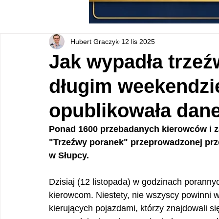
Hubert Graczyk
12 lis 2025
Jak wypadła trze
długim weekendzie
opublikowała dan
Ponad 1600 przebadanych kierowców i zab
"Trzeźwy poranek" przeprowadzonej prze
w Słupcy.
Dzisiaj (12 listopada) w godzinach porann
kierowcom. Niestety, nie wszyscy powinni 
kierujących pojazdami, którzy znajdowali s