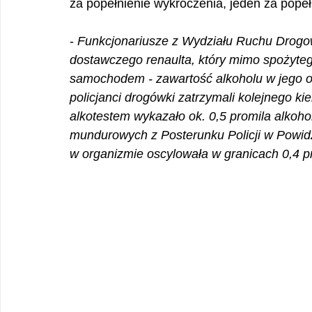
za popełnienie wykroczenia, jeden za popeł
- 
Funkcjonariusze z Wydziału Ruchu Drogo
dostawczego renaulta, który mimo spożyteg
samochodem - zawartość alkoholu w jego or
policjanci drogówki zatrzymali kolejnego k
alkotestem wykazało ok. 0,5 promila alkoh
mundurowych z Posterunku Policji w Powidz
w organizmie oscylowała w granicach 0,4 p