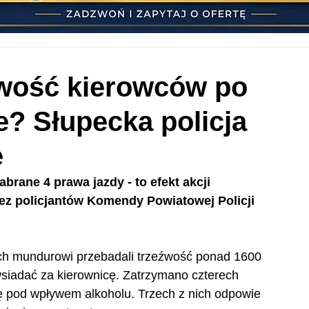
źwość kierowców po
? Słupecka policja
e
rane 4 prawa jazdy - to efekt akcji 
z policjantów Komendy Powiatowej Policji 
ych mundurowi przebadali trzeźwość ponad 1600 
wsiadać za kierownicę. Zatrzymano czterech 
ię pod wpływem alkoholu. Trzech z nich odpowie 