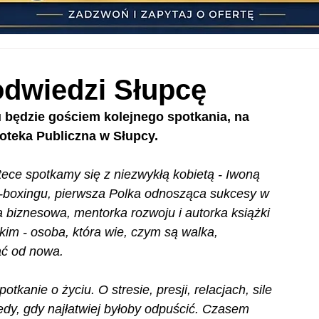
dwiedzi Słupcę
u będzie gościem kolejnego spotkania, na 
ioteka Publiczna w Słupcy.
tece spotkamy się z niezwykłą kobietą - Iwoną 
k-boxingu, pierwsza Polka odnosząca sukcesy w 
 biznesowa, mentorka rozwoju i autorka książki 
kim - osoba, która wie, czym są walka, 
ać od nowa.
tkanie o życiu. O stresie, presji, relacjach, sile 
edy, gdy najłatwiej byłoby odpuścić. Czasem 