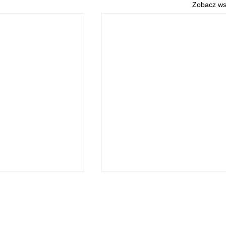
Zobacz ws
O NAS
POLITYKA PRYWATNOŚCI
© 2026 Echo Słupcy