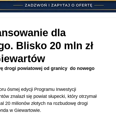
ansowanie dla
o. Blisko 20 mln zł
Giewartów
ę drogi powiatowej od granicy  do nowego 
boru ósmej edycji Programu Inwestycji 
tów znalazł się powiat słupecki, który otrzymał 
al 20 milionów złotych na rozbudowę drogi 
onda w Giewartowie.