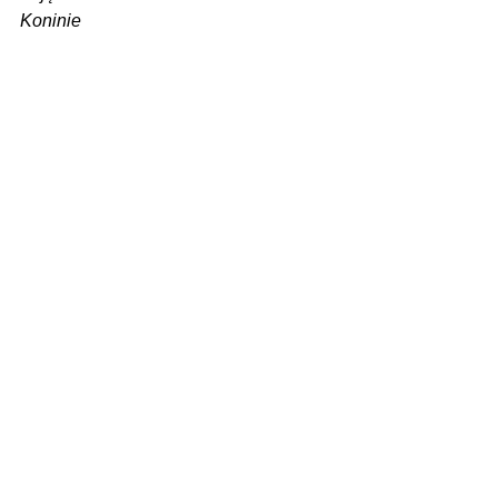
Koninie
Zobacz wszystkie
Ostatnie posty