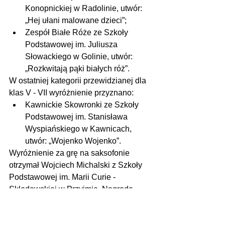
Konopnickiej w Radolinie, utwór: 
„Hej ułani malowane dzieci”;
Zespół Białe Róże ze Szkoły 
Podstawowej im. Juliusza 
Słowackiego w Golinie, utwór: 
„Rozkwitają pąki białych róż”. 
W ostatniej kategorii przewidzianej dla 
klas V - VII wyróżnienie przyznano:
Kawnickie Skowronki ze Szkoły 
Podstawowej im. Stanisława 
Wyspiańskiego w Kawnicach, 
utwór: „Wojenko Wojenko”. 
Wyróżnienie za grę na saksofonie 
otrzymał Wojciech Michalski z Szkoły 
Podstawowej im. Marii Curie - 
Skłodowskiej w Przyjmie. Nagrodę 
Burmistrza otrzymała Iga Król.