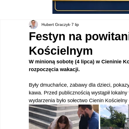
Hubert Graczyk
7 lip
Festyn na powitan
Kościelnym
W minioną sobotę (4 lipca) w Cieninie K
rozpoczęcia wakacji.
Były dmuchańce, zabawy dla dzieci, pokazy p
kawa. Przed publicznością wystąpił lokalny 
wydarzenia było sołectwo Cienin Kościeln