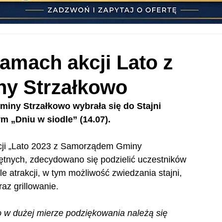
ramach akcji Lato z
y Strzałkowo
miny Strzałkowo wybrała się do Stajni 
m „Dniu w siodle” (14.07).
cji „Lato 2023 z Samorządem Gminy 
ętnych, zdecydowano się podzielić uczestników 
e atrakcji, w tym możliwość zwiedzania stajni, 
az grillowanie.
 w dużej mierze podziękowania należą się 