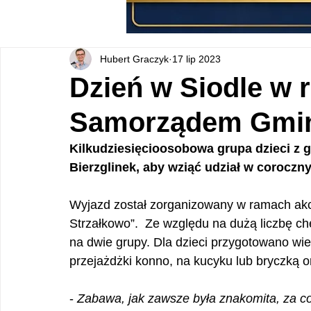
Hubert Graczyk
17 lip 2023
Dzień w Siodle w 
Samorządem Gmin
Kilkudziesięcioosobowa grupa dzieci z g
Bierzglinek, aby wziąć udział w coroczny
Wyjazd został zorganizowany w ramach ak
Strzałkowo”.  Ze względu na dużą liczbę ch
na dwie grupy. Dla dzieci przygotowano wiel
przejażdżki konno, na kucyku lub bryczką or
- 
Zabawa, jak zawsze była znakomita, za co