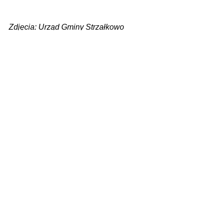
Zdjęcia: Urząd Gminy Strzałkowo
Zobacz wszystkie
Ostatnie posty