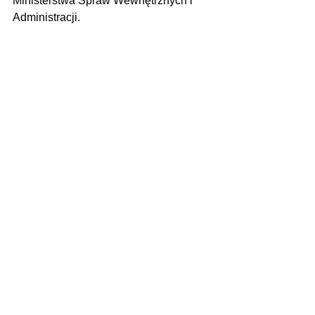
Ministerstwa Spraw Wewnętrznych i 
Administracji.
Zdjęcie poglądowe
Zobacz wszystkie
Ostatnie posty