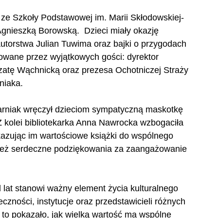
I ze Szkoły Podstawowej im. Marii Skłodowskiej-
nieszką Borowską.  Dzieci miały okazję 
utorstwa Julian Tuwima oraz bajki o przygodach 
towane przez wyjątkowych gości: dyrektor 
rzatę Wąchnicką oraz prezesa Ochotniczej Straży 
niaka.
arniak wręczył dzieciom sympatyczną maskotkę 
 Z kolei bibliotekarka Anna Nawrocka wzbogaciła 
ekazując im wartościowe książki do wspólnego 
nież serdeczne podziękowania za zaangażowanie 
lat stanowi ważny element życia kulturalnego 
czności, instytucje oraz przedstawicieli różnych 
to pokazało, jak wielką wartość ma wspólne 