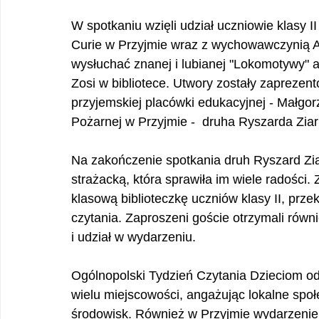
W spotkaniu wzięli udział uczniowie klasy I
Curie w Przyjmie wraz z wychowawczynią Ag
wysłuchać znanej i lubianej "Lokomotywy" a
Zosi w bibliotece. Utwory zostały zaprezen
przyjemskiej placówki edukacyjnej - Małgo
Pożarnej w Przyjmie -  druha Ryszarda Ziar
Na zakończenie spotkania druh Ryszard Zi
strażacką, która sprawiła im wiele radości.
klasową biblioteczkę uczniów klasy II, prz
czytania. Zaproszeni goście otrzymali rów
i udział w wydarzeniu.
Ogólnopolski Tydzień Czytania Dzieciom od 
wielu miejscowości, angażując lokalne społe
środowisk. Również w Przyjmie wydarzenie 