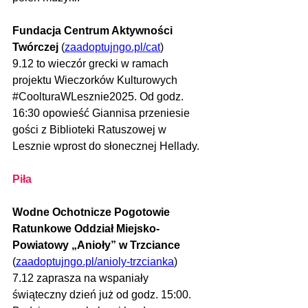
Fundacja Centrum Aktywności 
Twórczej 
(
zaadoptujngo.pl/cat
)
9.12 to wieczór grecki w ramach 
projektu Wieczorków Kulturowych 
#CoolturaWLesznie2025
. Od godz. 
16:30 opowieść Giannisa przeniesie 
gości z Biblioteki Ratuszowej w 
Lesznie wprost do słonecznej Hellady.
Piła
Wodne Ochotnicze Pogotowie 
Ratunkowe Oddział Miejsko-
Powiatowy „Anioły” w Trzciance 
(
zaadoptujngo.pl/anioly-trzcianka
)
7.12
 zaprasza na wspaniały 
świąteczny dzień już od godz. 15:00. 