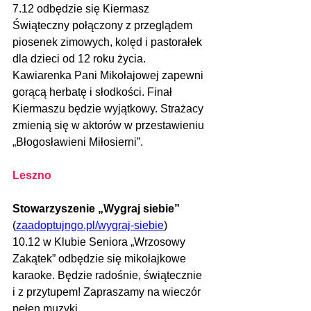
7.12 odbędzie się Kiermasz 
Świąteczny połączony z przeglądem 
piosenek zimowych, kolęd i pastorałek 
dla dzieci od 12 roku życia. 
Kawiarenka Pani Mikołajowej zapewni 
gorącą herbatę i słodkości. Finał 
Kiermaszu będzie wyjątkowy. Strażacy 
zmienią się w aktorów w przestawieniu 
„Błogosławieni Miłosierni”.
Leszno 
Stowarzyszenie „Wygraj siebie” 
(
zaadoptujngo.pl/wygraj-siebie
)
10.12 w Klubie Seniora „Wrzosowy 
Zakątek” odbędzie się mikołajkowe 
karaoke. Będzie radośnie, świątecznie 
i z przytupem! Zapraszamy na wieczór 
pełen muzyki. 