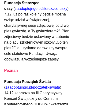
Fundacja Sterczące 
uszy
 (
zaadoptujngo.pl/sterczace-uszy
)
7.12 już po raz kolejny będzie można 
wziąć udział w świątecznej, 
charytatywnej sesji zdjęciowej pt. „Twój 
pies gwiazdą, a Ty gwiazdorem?”. Plan 
zdjęciowy będzie ustawiony w Luboniu 
na placu szkoleniowym szkoły „Co ten 
pies?!”, a uzyskane darowizny wesprą 
cele statutowe Fundacji. Uwaga: 
obowiązują wcześniejsze zapisy.
Poznań
Fundacja Początek Świata 
(
zaadoptujngo.pl/poczatek-swiata
)
14.12 zaprasza na III Charytatywny 
Koncert Świąteczny do Centrum 
Konferencyjnego HUBO w Swarzędzu. 