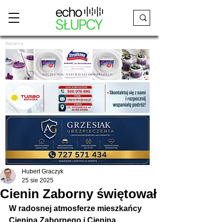
Reklama
Hubert Graczyk
25 sie 2025
Cienin Zaborny świętował
W radosnej atmosferze mieszkańcy 
Cienina Zabornego i Cienina 