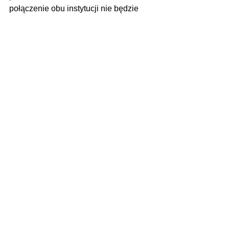
połączenie obu instytucji nie będzie 
wiązało się z redukowaniem etatów.
Zarówno dyrektor Żanetta Matlewska 
(Biblioteka Publiczna w Golinie) jak i 
Damian Ciesielski (Dom Kultury w 
Golinie) nie chcieli publicznie 
wypowiadać się w tej sprawie.
Zdjęcia z archiwum
Zobacz wszystkie
Ostatnie posty