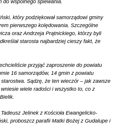
h do wspólnego śpiewania.
niński, który podziękował samorządowi gminy 
torem pierwszego kolędowania. Szczególne 
cza oraz Andrzeja Prątnickiego, którzy byli 
eślał starosta najbardziej cieszy fakt, że 
zechcieliście przyjąć zaproszenie do powiatu 
sumie 16 samorządów, 14 gmin z powiatu 
 starostwa. Sądzę, że ten wieczór – jak zawsze 
 wniesie wiele radości i wszystko to, co z 
ielik.
 Tadeusz Jelinek z Kościoła Ewangelicko-
i, proboszcz parafii Matki Bożej z Gudalupe i 