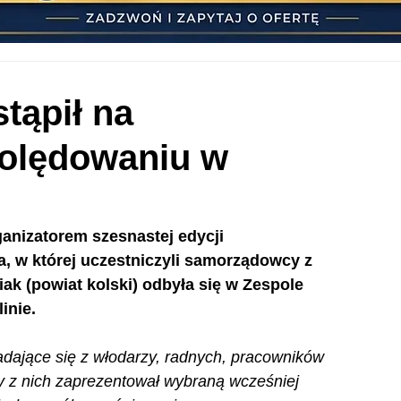
tąpił na
lędowaniu w
anizatorem szesnastej edycji 
 w której uczestniczyli samorządowcy z 
ak (powiat kolski) odbyła się w Zespole 
inie.
adające się z włodarzy, radnych, pracowników 
y z nich zaprezentował wybraną wcześniej 