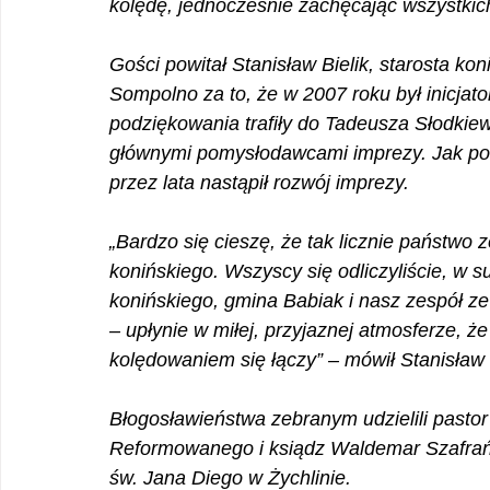
kolędę, jednocześnie zachęcając wszystkic
Gości powitał Stanisław Bielik, starosta ko
Sompolno za to, że w 2007 roku był inicja
podziękowania trafiły do Tadeusza Słodkiewi
głównymi pomysłodawcami imprezy. Jak podkr
przez lata nastąpił rozwój imprezy.
„Bardzo się cieszę, że tak licznie państwo 
konińskiego. Wszyscy się odliczyliście, w 
konińskiego, gmina Babiak i nasz zespół ze
– upłynie w miłej, przyjaznej atmosferze, że
kolędowaniem się łączy” – mówił Stanisław B
Błogosławieństwa zebranym udzielili pastor
Reformowanego i ksiądz Waldemar Szafrańsk
św. Jana Diego w Żychlinie.